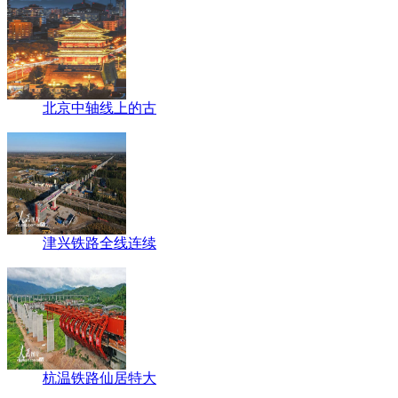
北京中轴线上的古
津兴铁路全线连续
杭温铁路仙居特大