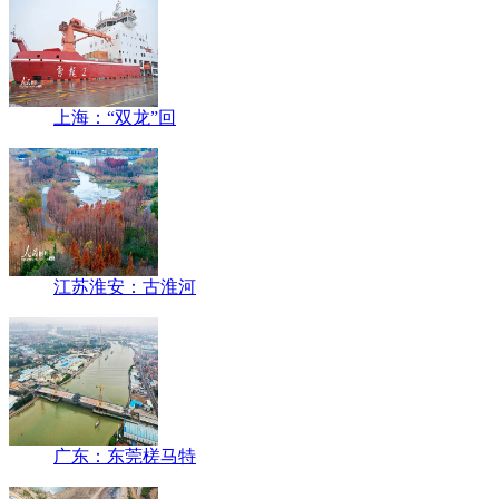
上海：“双龙”回
江苏淮安：古淮河
广东：东莞槎马特