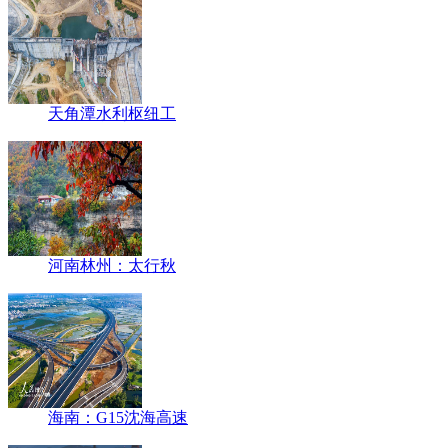
天角潭水利枢纽工
河南林州：太行秋
海南：G15沈海高速