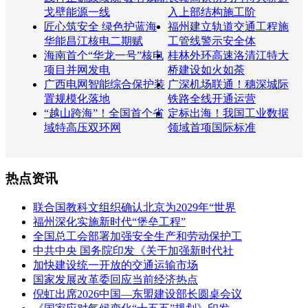
戈壁能源一线
入上部结构施工阶
匠心筑安全 绿色护蓝海
福州建立轨道交通工程施
华能昌江核电二期赋
工管线警示安全体
海南首个“华龙一号”核电
桂林外环高速洛清江特大
项目并网发电
桥建设如火如荼
广西电网智能综合保护装
广深机场联通！穗深城际
置规模化落地
铁路全线开通运营
“越山跨海”！全国首个省
定标出海！我国工业数据
域特高压双环网
领域首项国际标准
热点资讯
联合国教科文组织确认北京为2029年“世界
福州深化实施新时代“堡垒工程”
全国总工会部署加强安全生产和劳动保护工
中共中央 国务院印发《关于加强新时代社
加快建设统一开放的交通运输市场
国家发展改革委回应当前经济热点
倪虹出席2026中国—东盟建设部长圆桌会议