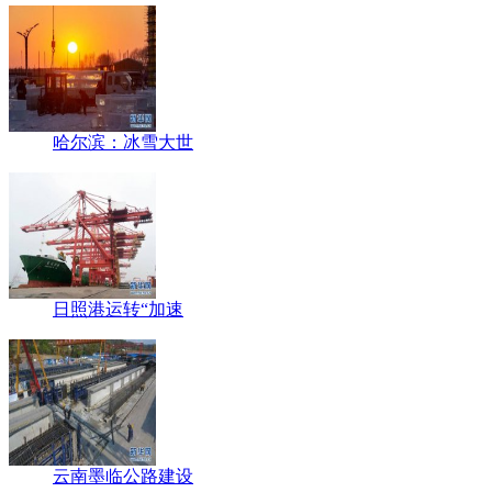
哈尔滨：冰雪大世
日照港运转“加速
云南墨临公路建设