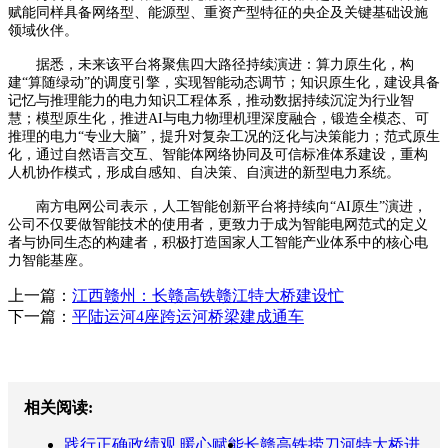
赋能同样具备网络型、能源型、重资产型特征的央企及关键基础设施
领域伙伴。
据悉，未来该平台将聚焦四大路径持续演进：算力原生化，构
建“算随绿动”的调度引擎，实现智能动态调节；知识原生化，建设具备
记忆与推理能力的电力知识工程体系，推动数据持续沉淀为行业智
慧；模型原生化，推进AI与电力物理机理深度融合，锻造全模态、可
推理的电力“专业大脑”，提升对复杂工况的泛化与决策能力；范式原生
化，通过自然语言交互、智能体网络协同及可信标准体系建设，重构
人机协作模式，形成自感知、自决策、自演进的新型电力系统。
南方电网公司表示，人工智能创新平台将持续向“AI原生”演进，
公司不仅要做智能技术的使用者，更致力于成为智能电网范式的定义
者与协同生态的构建者，积极打造国家人工智能产业体系中的核心电
力智能基座。
上一篇：
江西赣州：长赣高铁赣江特大桥建设忙
下一篇：
平陆运河4座跨运河桥梁建成通车
相关阅读:
践行正确政绩观 暖心赋能
长赣高铁捞刀河特大桥进